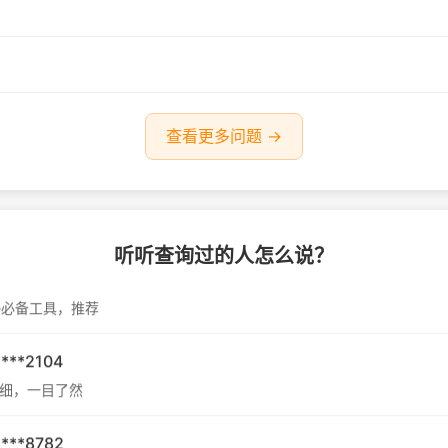
****2048
详细，购买前必查！
****9260
全面，值得信赖，推荐购买二手机必备验机平台！
查看更多问题 →
WG3
有说服力
听听查询过的人怎么说？
****7820
ne必备工具，推荐
****2104
细，一目了然
****8782