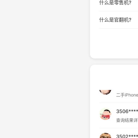
什么是零售机?
3508***
验机报告很
什么是官翻机?
3592***
检测项目很
XV7****
检测报告很
3545***
二手iPho
3506***
查询结果详
3502***