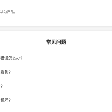
华为产品。
常见问题
入错误怎么办?
看到?
?
****7583
机吗?
几秒钟就出结果了