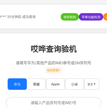
9*** 30分钟前 成功查询
使用帮助
苹果功能检测
哎哗查询验机
请填写华为/其他产品的IMEI串号或SN序列号
如何获取?
Apple
华为
荣耀
小米
▼
更多